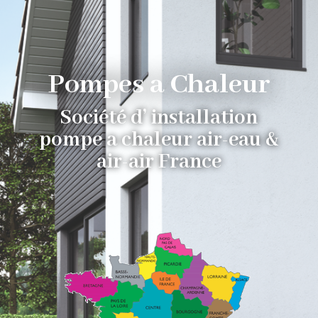
Pompes a Chaleur
Société d’ installation
pompe a chaleur air-eau &
air-air France