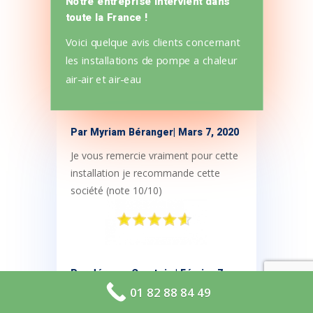
Notre entreprise intervient dans
toute la France !
Voici quelque avis clients concernant
les installations de pompe a chaleur
air-air et air-eau
Par
Myriam Béranger
|
Mars 7, 2020
Je vous remercie vraiment pour cette
installation je recommande cette
société (note 10/10)
Par
Jérome Courtois
| Février 7,
2021
01 82 88 84 49
Comme on dit châpeau ! je chauffe