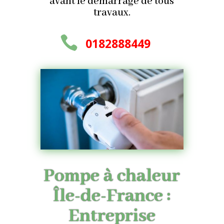
avant le démarrage de tous
travaux.

0
182888449
Pompe à chaleur
Île-de-France :
Entreprise