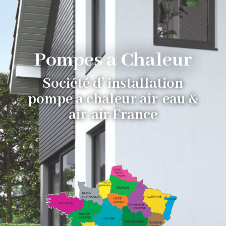
Pompes a Chaleur
Société d’ installation
pompe a chaleur air-eau &
air-air France