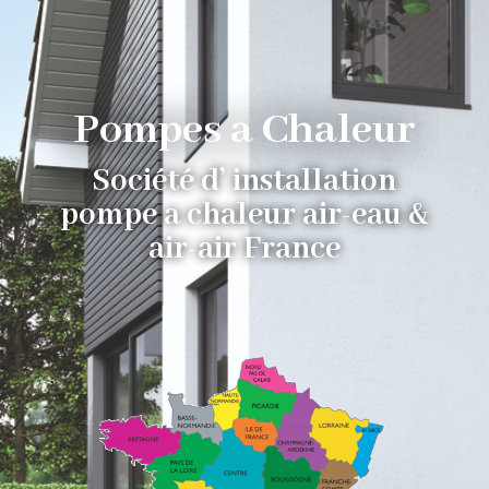
Pompes a Chaleur
Société d’ installation
pompe a chaleur air-eau &
air-air France